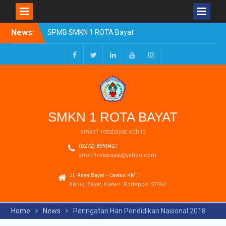
Skip
News:
SPMB SMKN 1 ROTA Bayat
to
Tahun Ajaran 2026/2027
content
Resmi Dibuka
Pengumuman Kelulusan
Facebook
Twitter
LinkedIn
Youtube
Instagram
Tahun Ajaran 2025-2026
Realisasi Dana BOSP
Reguler Tahap 1 Tahun
2026
SMKN 1 ROTA BAYAT
smkn1-rotabayat.sch.id
(0272) 8990427
smkn1rotabayat@yahoo.com
Jl. Raya Bayat - Cawas KM.1
Beluk, Bayat, Klaten. Kodepos: 57462
Home
News
Peringatan Hari Pendidikan Nasional 2018