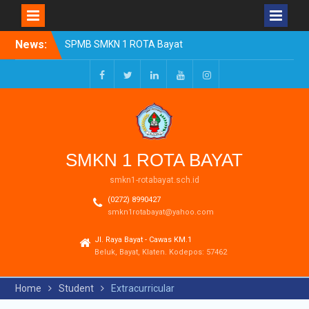
Skip
News:
SPMB SMKN 1 ROTA Bayat
to
Tahun Ajaran 2026/2027
content
Resmi Dibuka
Pengumuman Kelulusan
Facebook
Twitter
LinkedIn
Youtube
Instagram
Tahun Ajaran 2025-2026
Realisasi Dana BOSP
Reguler Tahap 1 Tahun
2026
SMKN 1 ROTA BAYAT
smkn1-rotabayat.sch.id
(0272) 8990427
smkn1rotabayat@yahoo.com
Jl. Raya Bayat - Cawas KM.1
Beluk, Bayat, Klaten. Kodepos: 57462
Home
Student
Extracurricular