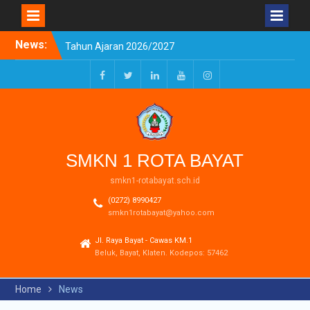
Skip
News:
Pengumuman Kelulusan
to
Tahun Ajaran 2025-2026
content
Realisasi Dana BOSP
Reguler Tahap 1 Tahun
Facebook
Twitter
LinkedIn
Youtube
Instagram
2026
SPMB SMKN 1 ROTA Bayat
Tahun Ajaran 2026/2027
Resmi Dibuka
SMKN 1 ROTA BAYAT
smkn1-rotabayat.sch.id
(0272) 8990427
smkn1rotabayat@yahoo.com
Jl. Raya Bayat - Cawas KM.1
Beluk, Bayat, Klaten. Kodepos: 57462
Home
News