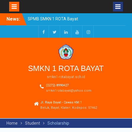
Skip
News:
SPMB SMKN 1 ROTA Bayat
to
Tahun Ajaran 2026/2027
content
Resmi Dibuka
Pengumuman Kelulusan
Facebook
Twitter
LinkedIn
Youtube
Instagram
Tahun Ajaran 2025-2026
Realisasi Dana BOSP
Reguler Tahap 1 Tahun
2026
SMKN 1 ROTA BAYAT
smkn1-rotabayat.sch.id
(0272) 8990427
smkn1rotabayat@yahoo.com
Jl. Raya Bayat - Cawas KM.1
Beluk, Bayat, Klaten. Kodepos: 57462
Home
Student
Scholarship