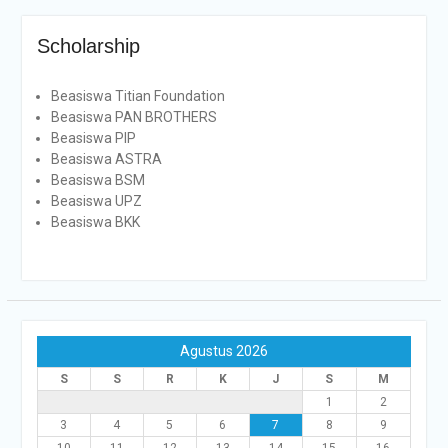
Scholarship
Beasiswa Titian Foundation
Beasiswa PAN BROTHERS
Beasiswa PIP
Beasiswa ASTRA
Beasiswa BSM
Beasiswa UPZ
Beasiswa BKK
Agustus 2026
S
S
R
K
J
S
M
1
2
3
4
5
6
7
8
9