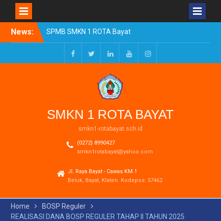
Skip
SPMB SMKN 1 ROTA Bayat
News:
to
Tahun Ajaran 2026/2027
content
Resmi Dibuka
Pengumuman Kelulusan
Facebook
Twitter
LinkedIn
Youtube
Instagram
Tahun Ajaran 2025-2026
Realisasi Dana BOSP
Reguler Tahap 1 Tahun
2026
SMKN 1 ROTA BAYAT
smkn1-rotabayat.sch.id
(0272) 8990427
smkn1rotabayat@yahoo.com
Jl. Raya Bayat - Cawas KM.1
Beluk, Bayat, Klaten. Kodepos: 57462
Home
BOSP Reguler
REALISASI DANA BOSP REGULER TAHAP II TAHUN 2025