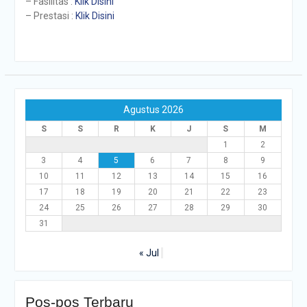
– Fasilitas :
Klik Disini
– Prestasi :
Klik Disini
Agustus 2026
S
S
R
K
J
S
M
1
2
3
4
5
6
7
8
9
10
11
12
13
14
15
16
17
18
19
20
21
22
23
24
25
26
27
28
29
30
31
« Jul
Pos-pos Terbaru