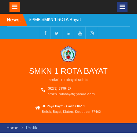
Skip
News:
SPMB SMKN 1 ROTA Bayat
to
Tahun Ajaran 2026/2027
content
Resmi Dibuka
Pengumuman Kelulusan
Facebook
Twitter
LinkedIn
Youtube
Instagram
Tahun Ajaran 2025-2026
Realisasi Dana BOSP
Reguler Tahap 1 Tahun
2026
SMKN 1 ROTA BAYAT
smkn1-rotabayat.sch.id
(0272) 8990427
smkn1rotabayat@yahoo.com
Jl. Raya Bayat - Cawas KM.1
Beluk, Bayat, Klaten. Kodepos: 57462
Home
Profile