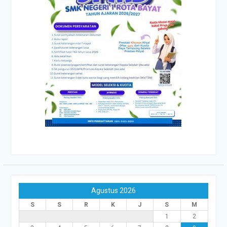
Agustus 2026
S
S
R
K
J
S
M
1
2