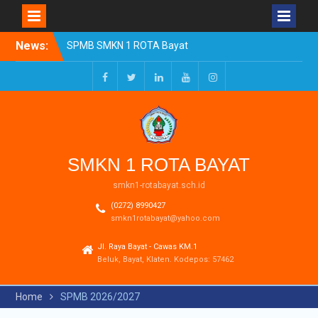
Skip
News:
SPMB SMKN 1 ROTA Bayat
to
Tahun Ajaran 2026/2027
content
Resmi Dibuka
Pengumuman Kelulusan
Facebook
Twitter
LinkedIn
Youtube
Instagram
Tahun Ajaran 2025-2026
Realisasi Dana BOSP
Reguler Tahap 1 Tahun
2026
SMKN 1 ROTA BAYAT
smkn1-rotabayat.sch.id
(0272) 8990427
smkn1rotabayat@yahoo.com
Jl. Raya Bayat - Cawas KM.1
Beluk, Bayat, Klaten. Kodepos: 57462
Home
SPMB 2026/2027