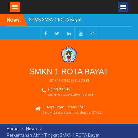
Skip
News:
SPMB SMKN 1 ROTA Bayat
to
Tahun Ajaran 2026/2027
content
Resmi Dibuka
Pengumuman Kelulusan
Facebook
Twitter
LinkedIn
Youtube
Instagram
Tahun Ajaran 2025-2026
Realisasi Dana BOSP
Reguler Tahap 1 Tahun
2026
SMKN 1 ROTA BAYAT
smkn1-rotabayat.sch.id
(0272) 8990427
smkn1rotabayat@yahoo.com
Jl. Raya Bayat - Cawas KM.1
Beluk, Bayat, Klaten. Kodepos: 57462
Home
News
Perkemahan Akhir Tingkat SMKN 1 ROTA Bayat