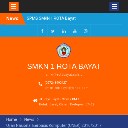
Skip
News:
SPMB SMKN 1 ROTA Bayat
to
Tahun Ajaran 2026/2027
content
Resmi Dibuka
Pengumuman Kelulusan
Facebook
Twitter
LinkedIn
Youtube
Instagram
Tahun Ajaran 2025-2026
Realisasi Dana BOSP
Reguler Tahap 1 Tahun
2026
SMKN 1 ROTA BAYAT
smkn1-rotabayat.sch.id
(0272) 8990427
smkn1rotabayat@yahoo.com
Jl. Raya Bayat - Cawas KM.1
Beluk, Bayat, Klaten. Kodepos: 57462
Home
News
Ujian Nasional Berbasis Komputer (UNBK) 2016/2017