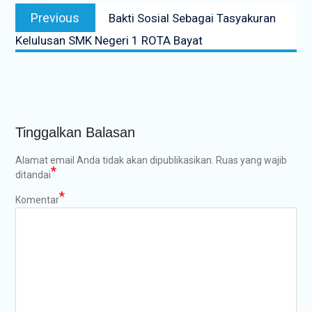
Navigasi
Previous
Previous
Bakti Sosial Sebagai Tasyakuran
pos
post:
Kelulusan SMK Negeri 1 ROTA Bayat
Tinggalkan Balasan
Alamat email Anda tidak akan dipublikasikan.
Ruas yang wajib
*
ditandai
*
Komentar