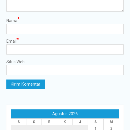
*
Nama
*
Email
Situs Web
Agustus 2026
S
S
R
K
J
S
M
1
2