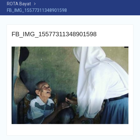
ROTA Bayat
FB_IMG_15577311348901598
FB_IMG_15577311348901598