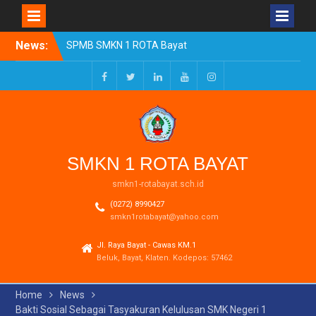
Skip
News:
SPMB SMKN 1 ROTA Bayat
to
Tahun Ajaran 2026/2027
content
Resmi Dibuka
Pengumuman Kelulusan
Facebook
Twitter
LinkedIn
Youtube
Instagram
Tahun Ajaran 2025-2026
Realisasi Dana BOSP
Reguler Tahap 1 Tahun
2026
SMKN 1 ROTA BAYAT
smkn1-rotabayat.sch.id
(0272) 8990427
smkn1rotabayat@yahoo.com
Jl. Raya Bayat - Cawas KM.1
Beluk, Bayat, Klaten. Kodepos: 57462
Home
News
Bakti Sosial Sebagai Tasyakuran Kelulusan SMK Negeri 1