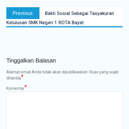
Navigasi
Previous
Previous
Bakti Sosial Sebagai Tasyakuran
pos
post:
Kelulusan SMK Negeri 1 ROTA Bayat
Tinggalkan Balasan
Alamat email Anda tidak akan dipublikasikan.
Ruas yang wajib
*
ditandai
*
Komentar