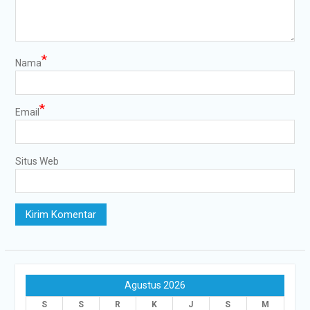
*
Nama
*
Email
Situs Web
Agustus 2026
S
S
R
K
J
S
M