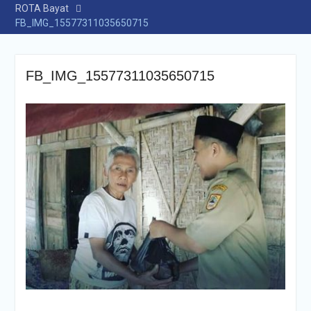
ROTA Bayat
FB_IMG_15577311035650715
FB_IMG_15577311035650715