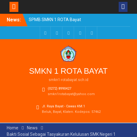
Skip
News:
SPMB SMKN 1 ROTA Bayat
to
Tahun Ajaran 2026/2027
content
Resmi Dibuka
Pengumuman Kelulusan
Facebook
Twitter
LinkedIn
Youtube
Instagram
Tahun Ajaran 2025-2026
Realisasi Dana BOSP
Reguler Tahap 1 Tahun
2026
SMKN 1 ROTA BAYAT
smkn1-rotabayat.sch.id
(0272) 8990427
smkn1rotabayat@yahoo.com
Jl. Raya Bayat - Cawas KM.1
Beluk, Bayat, Klaten. Kodepos: 57462
Home
News
Bakti Sosial Sebagai Tasyakuran Kelulusan SMK Negeri 1