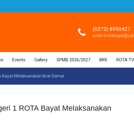
(0272) 8990427
smkn1rotabayat@ya
ws
Events
Gallery
SPMB 2026/2027
BKK
ROTA T
A Bayat Melaksanakan Ikrar Damai
geri 1 ROTA Bayat Melaksanakan