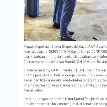
Kepala Kepolisian Sektor (Kapolsek) Bayat AKP. Diyant
damai pelajar di SMKN 1 ROTA Bayat Senin, (09/01/202
dan kesatuan antar pelajar sekolah sekabupaten Klaten. 
Polres Klaten Iptu Iskandar Hamidi, S.H.,M.H. dan Koram
Dalam amanatnya AKP. Diyanto, S.E.,M.H. mengatakan
utama pelajar yaitu belajar dengan tekun untuk mew
keras dan tidak memakai obat-obatan terlarang, serta 
memakai knalpot yang standar yang sudah diatur dal
berlalulintas.
“Mari kita tegaskan kembali Ikrar Damai Pelajar dalam 
terlaksana secara baik mencegah aksi kenakalan pelaj