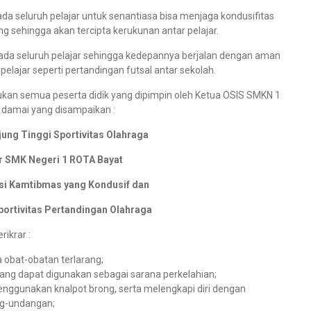
da seluruh pelajar untuk senantiasa bisa menjaga kondusifitas
sehingga akan tercipta kerukunan antar pelajar.
epada seluruh pelajar sehingga kedepannya berjalan dengan aman
elajar seperti pertandingan futsal antar sekolah.
irukan semua peserta didik yang dipimpin oleh Ketua OSIS SMKN 1
r damai yang disampaikan :
jung Tinggi Sportivitas Olahraga
r SMK Negeri 1 ROTA Bayat
si Kamtibmas yang Kondusif dan
portivitas Pertandingan Olahraga
ikrar :
obat-obatan terlarang;
ng dapat digunakan sebagai sarana perkelahian;
menggunakan knalpot brong, serta melengkapi diri dengan
ng-undangan;