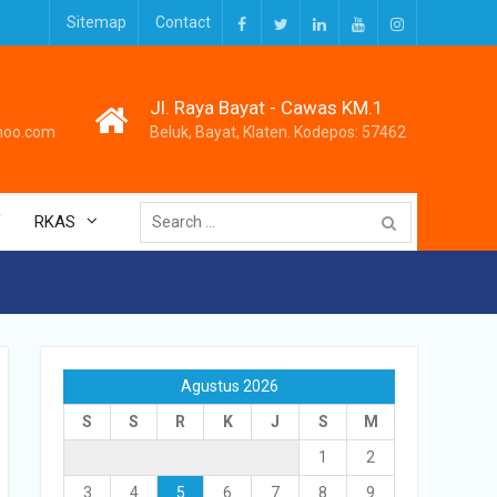
Sitemap
Contact
Facebook
Twitter
LinkedIn
Youtube
Instagram
Jl. Raya Bayat - Cawas KM.1
hoo.com
Beluk, Bayat, Klaten. Kodepos: 57462
Search
V
RKAS
for:
Agustus 2026
S
S
R
K
J
S
M
1
2
3
4
5
6
7
8
9