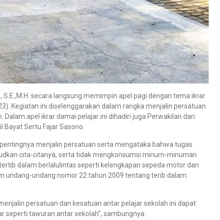
o, S.E.,M.H. secara langsung memimpin apel pagi dengan tema ikrar
3). Kegiatan ini diselenggarakan dalam rangka menjalin persatuan
Dalam apel ikrar damai pelajar ini dihadiri juga Perwakilan dari
il Bayat Sertu Fajar Sasono.
 pentingnya menjalin persatuan serta mengataka bahwa tugas
ujudkan cita-citanya, serta tidak mengkonsumsi minum-minuman
tertib dalam berlalulintas seperti kelengkapan sepeda motor dan
am undang-undang nomor 22 tahun 2009 tentang terib dalam
menjalin persatuan dan kesatuan antar pelajar sekolah ini dapat
ar seperti tawuran antar sekolah”, sambungnya.