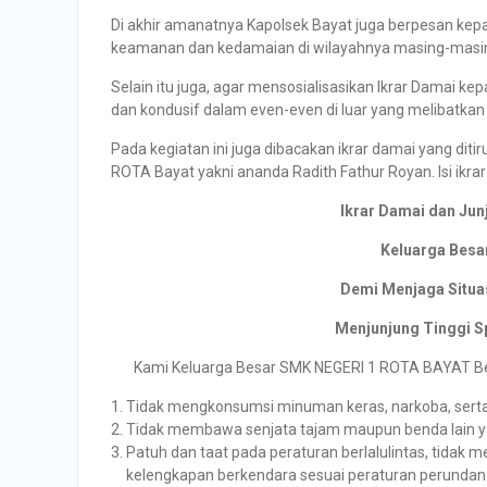
Di akhir amanatnya Kapolsek Bayat juga berpesan kepa
keamanan dan kedamaian di wilayahnya masing-masing 
Selain itu juga, agar mensosialisasikan Ikrar Damai k
dan kondusif dalam even-even di luar yang melibatkan p
Pada kegiatan ini juga dibacakan ikrar damai yang dit
ROTA Bayat yakni ananda Radith Fathur Royan. Isi ikra
Ikrar Damai dan Jun
Keluarga Besa
Demi Menjaga Situa
Menjunjung Tinggi S
Kami Keluarga Besar SMK NEGERI 1 ROTA BAYAT Ber
Tidak mengkonsumsi minuman keras, narkoba, serta 
Tidak membawa senjata tajam maupun benda lain ya
Patuh dan taat pada peraturan berlalulintas, tidak 
kelengkapan berkendara sesuai peraturan perunda