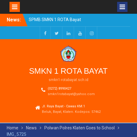
Skip
News:
SPMB SMKN 1 ROTA Bayat
to
Tahun Ajaran 2026/2027
content
Resmi Dibuka
Pengumuman Kelulusan
Facebook
Twitter
LinkedIn
Youtube
Instagram
Tahun Ajaran 2025-2026
Realisasi Dana BOSP
Reguler Tahap 1 Tahun
2026
SMKN 1 ROTA BAYAT
smkn1-rotabayat.sch.id
(0272) 8990427
smkn1rotabayat@yahoo.com
Jl. Raya Bayat - Cawas KM.1
Beluk, Bayat, Klaten. Kodepos: 57462
Home
News
Polwan Polres Klaten Goes to School
IMG_5725