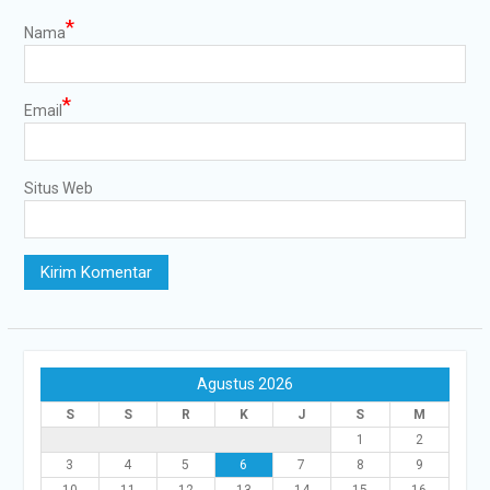
*
Nama
*
Email
Situs Web
Agustus 2026
S
S
R
K
J
S
M
1
2
3
4
5
6
7
8
9