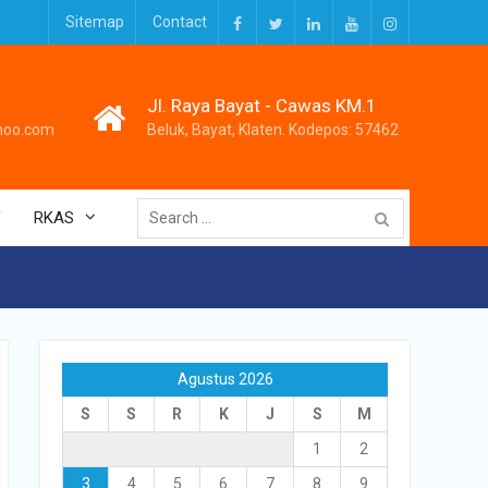
Sitemap
Contact
Facebook
Twitter
LinkedIn
Youtube
Instagram
Jl. Raya Bayat - Cawas KM.1
hoo.com
Beluk, Bayat, Klaten. Kodepos: 57462
Search
V
RKAS
for:
Agustus 2026
S
S
R
K
J
S
M
1
2
3
4
5
6
7
8
9