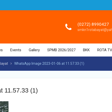
(0272) 8990427
smkn1rotabayat@ya
ws
Events
Gallery
SPMB 2026/2027
BKK
ROTA T
Bayat
WhatsApp Image 2023-01-06 at 11.57.33 (1)
 11.57.33 (1)