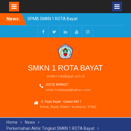
Skip
News:
SPMB SMKN 1 ROTA Bayat
to
Tahun Ajaran 2026/2027
content
Resmi Dibuka
Pengumuman Kelulusan
Facebook
Twitter
LinkedIn
Youtube
Instagram
Tahun Ajaran 2025-2026
Realisasi Dana BOSP
Reguler Tahap 1 Tahun
2026
SMKN 1 ROTA BAYAT
smkn1-rotabayat.sch.id
(0272) 8990427
smkn1rotabayat@yahoo.com
Jl. Raya Bayat - Cawas KM.1
Beluk, Bayat, Klaten. Kodepos: 57462
Home
News
Perkemahan Akhir Tingkat SMKN 1 ROTA Bayat