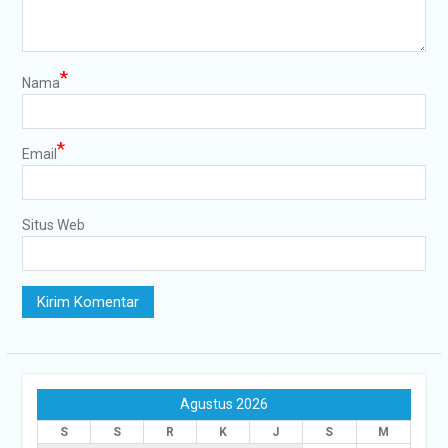
*
Nama
*
Email
Situs Web
Agustus 2026
S
S
R
K
J
S
M