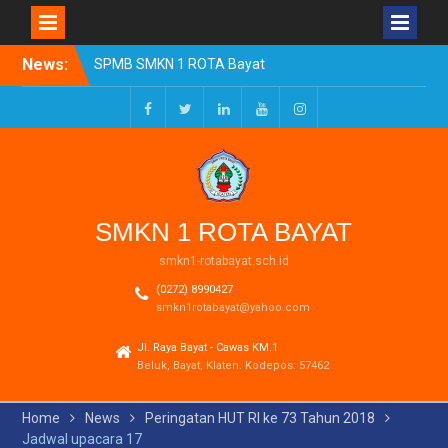
Skip
News:
SPMB SMKN 1 ROTA Bayat
to
Tahun Ajaran 2026/2027
content
Resmi Dibuka
Pengumuman Kelulusan
Facebook
Twitter
LinkedIn
Youtube
Instagram
Tahun Ajaran 2025-2026
Realisasi Dana BOSP
Reguler Tahap 1 Tahun
2026
SMKN 1 ROTA BAYAT
smkn1-rotabayat.sch.id
(0272) 8990427
smkn1rotabayat@yahoo.com
Jl. Raya Bayat - Cawas KM.1
Beluk, Bayat, Klaten. Kodepos: 57462
Home
News
Peringatan HUT RI ke 73 Tahun 2018
Jadwal upacara 17