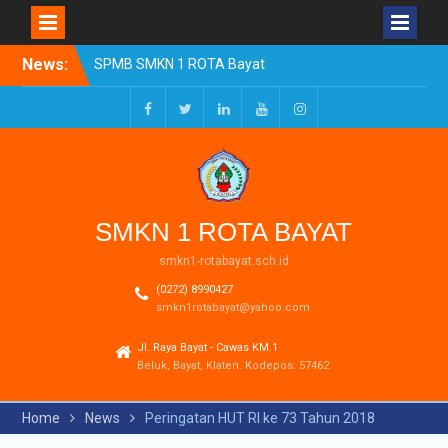
Skip
News:
SPMB SMKN 1 ROTA Bayat
to
Tahun Ajaran 2026/2027
content
Resmi Dibuka
Pengumuman Kelulusan
Facebook
Twitter
LinkedIn
Youtube
Instagram
Tahun Ajaran 2025-2026
Realisasi Dana BOSP
Reguler Tahap 1 Tahun
2026
SMKN 1 ROTA BAYAT
smkn1-rotabayat.sch.id
(0272) 8990427
smkn1rotabayat@yahoo.com
Jl. Raya Bayat - Cawas KM.1
Beluk, Bayat, Klaten. Kodepos: 57462
Home
News
Peringatan HUT RI ke 73 Tahun 2018