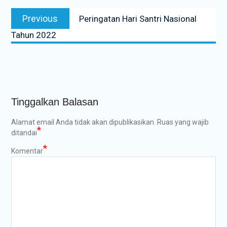
Navigasi
Previous
Previous
Peringatan Hari Santri Nasional
pos
post:
Tahun 2022
Tinggalkan Balasan
Alamat email Anda tidak akan dipublikasikan.
Ruas yang wajib
*
ditandai
*
Komentar