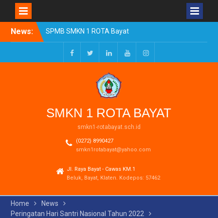
Skip
News:
SPMB SMKN 1 ROTA Bayat
to
Tahun Ajaran 2026/2027
content
Resmi Dibuka
Pengumuman Kelulusan
Facebook
Twitter
LinkedIn
Youtube
Instagram
Tahun Ajaran 2025-2026
Realisasi Dana BOSP
Reguler Tahap 1 Tahun
2026
SMKN 1 ROTA BAYAT
smkn1-rotabayat.sch.id
(0272) 8990427
smkn1rotabayat@yahoo.com
Jl. Raya Bayat - Cawas KM.1
Beluk, Bayat, Klaten. Kodepos: 57462
Home
News
Peringatan Hari Santri Nasional Tahun 2022