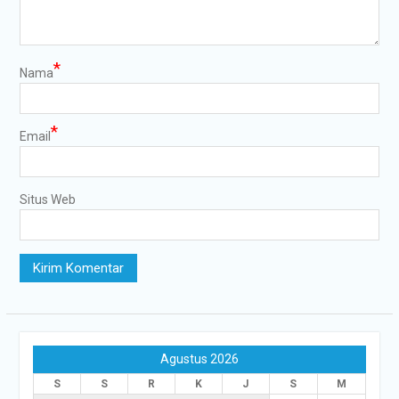
*
Nama
*
Email
Situs Web
Agustus 2026
S
S
R
K
J
S
M