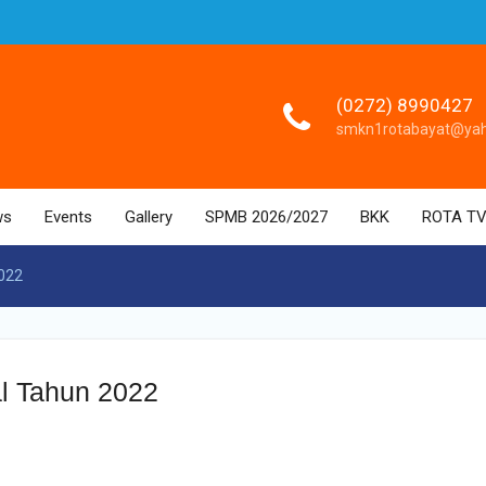
(0272) 8990427
smkn1rotabayat@ya
ws
Events
Gallery
SPMB 2026/2027
BKK
ROTA T
2022
al Tahun 2022