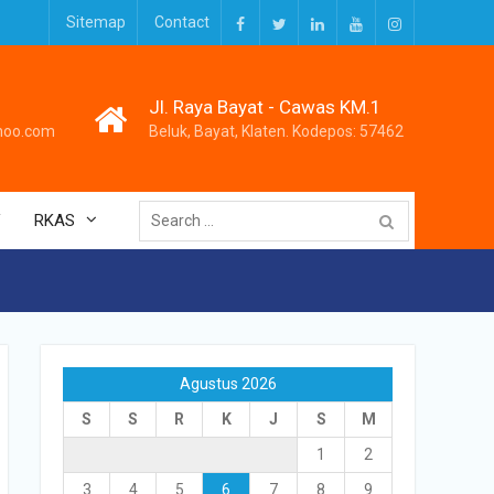
Sitemap
Contact
Facebook
Twitter
LinkedIn
Youtube
Instagram
Jl. Raya Bayat - Cawas KM.1
hoo.com
Beluk, Bayat, Klaten. Kodepos: 57462
Search
V
RKAS
for:
Agustus 2026
S
S
R
K
J
S
M
1
2
3
4
5
6
7
8
9