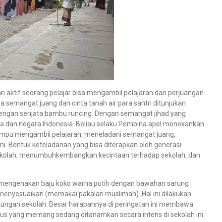
aktif seorang pelajar bisa mengambil pelajaran dari perjuangan
 semangat juang dan cinta tanah air para santri ditunjukan
dengan senjata bambu runcing. Dengan semangat jihad yang
a dan negara Indonesia. Beliau selaku Pembina apel menekankan
ampu mengambil pelajaran, meneladani semangat juang,
ini. Bentuk keteladanan yang bisa diterapkan oleh generasi
b sekolah, menumbuhkembangkan kecintaan terhadap sekolah, dan
kan mengenakan baju koko warna putih dengan bawahan sarung
i menyesuaikan (memakai pakaian muslimah). Hal ini dilakukan
ungan sekolah. Besar harapannya di peringatan ini membawa
ous yang memang sedang ditanamkan secara intens di sekolah ini.