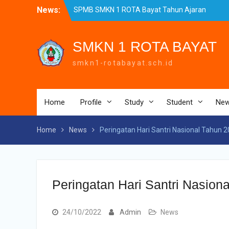
Skip
News:
SPMB SMKN 1 ROTA Bayat Tahun Ajaran
to
2026/2027 Resmi Dibuka
content
Pengumuman Kelulusan Tahun Ajaran
2025-2026
SMKN 1 ROTA BAYAT
Realisasi Dana BOSP Reguler Tahap 1
smkn1-rotabayat.sch.id
Tahun 2026
Home
Profile
Study
Student
Ne
Home
News
Peringatan Hari Santri Nasional Tahun 
Peringatan Hari Santri Nasion
24/10/2022
Admin
News