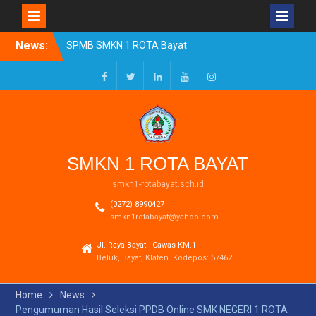
Skip
News:
SPMB SMKN 1 ROTA Bayat
to
Tahun Ajaran 2026/2027
content
Resmi Dibuka
Pengumuman Kelulusan
Facebook
Twitter
LinkedIn
Youtube
Instagram
Tahun Ajaran 2025-2026
Realisasi Dana BOSP
Reguler Tahap 1 Tahun
2026
SMKN 1 ROTA BAYAT
smkn1-rotabayat.sch.id
(0272) 8990427
smkn1rotabayat@yahoo.com
Jl. Raya Bayat - Cawas KM.1
Beluk, Bayat, Klaten. Kodepos: 57462
Home
News
Pengumuman Hasil Seleksi PPDB Online SMK NEGERI 1 ROTA