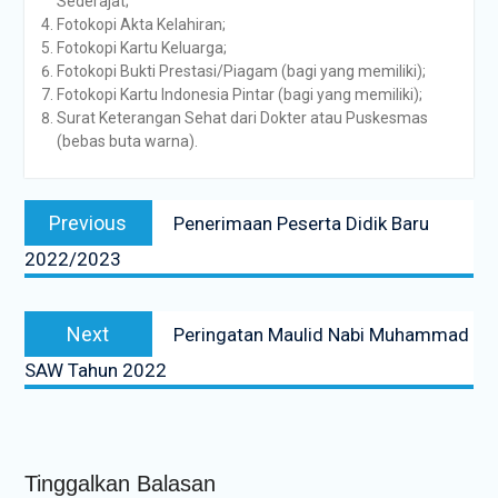
Sederajat;
Fotokopi Akta Kelahiran;
Fotokopi Kartu Keluarga;
Fotokopi Bukti Prestasi/Piagam (bagi yang memiliki);
Fotokopi Kartu Indonesia Pintar (bagi yang memiliki);
Surat Keterangan Sehat dari Dokter atau Puskesmas
(bebas buta warna).
Navigasi
Previous
Previous
Penerimaan Peserta Didik Baru
pos
post:
2022/2023
Next
Next
Peringatan Maulid Nabi Muhammad
post:
SAW Tahun 2022
Tinggalkan Balasan