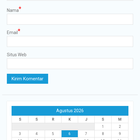
*
Nama
*
Email
Situs Web
Agustus 2026
S
S
R
K
J
S
M
1
2
3
4
5
6
7
8
9