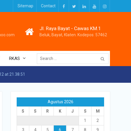
Sitemap
Contact
Facebook
Twitter
LinkedIn
Youtube
Instagram
Jl. Raya Bayat - Cawas KM.1
hoo.com
Beluk, Bayat, Klaten. Kodepos: 57462
Search
V
RKAS
for:
2 at 21.38.51
Agustus 2026
S
S
R
K
J
S
M
1
2
3
4
5
6
7
8
9