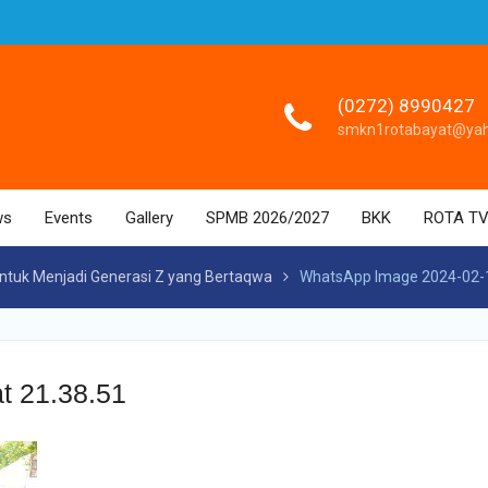
(0272) 8990427
smkn1rotabayat@ya
ws
Events
Gallery
SPMB 2026/2027
BKK
ROTA T
untuk Menjadi Generasi Z yang Bertaqwa
WhatsApp Image 2024-02-1
t 21.38.51