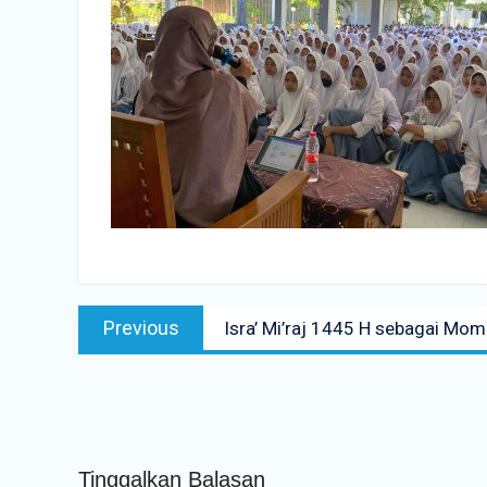
Navigasi
Previous
Previous
Isra’ Mi’raj 1445 H sebagai Mo
pos
post:
Tinggalkan Balasan