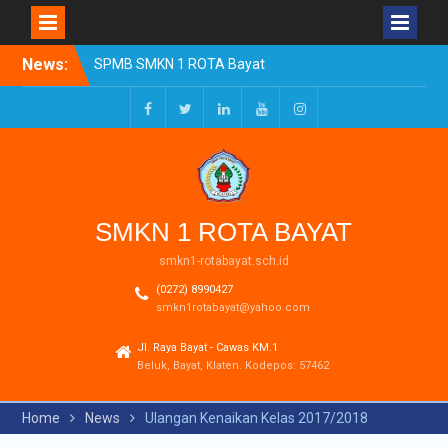
Skip
News:
SPMB SMKN 1 ROTA Bayat
to
Tahun Ajaran 2026/2027
content
Resmi Dibuka
Pengumuman Kelulusan
Facebook
Twitter
LinkedIn
Youtube
Instagram
Tahun Ajaran 2025-2026
Realisasi Dana BOSP
Reguler Tahap 1 Tahun
2026
SMKN 1 ROTA BAYAT
smkn1-rotabayat.sch.id
(0272) 8990427
smkn1rotabayat@yahoo.com
Jl. Raya Bayat - Cawas KM.1
Beluk, Bayat, Klaten. Kodepos: 57462
Home
News
Ulangan Kenaikan Kelas 2017/2018