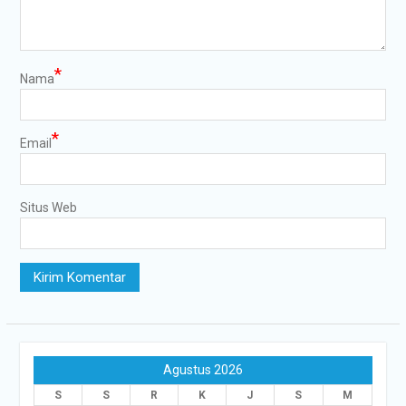
*
Nama
*
Email
Situs Web
Agustus 2026
S
S
R
K
J
S
M