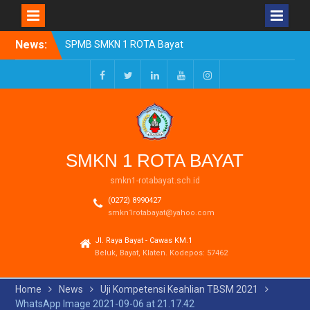
Skip
News:
SPMB SMKN 1 ROTA Bayat
to
Tahun Ajaran 2026/2027
content
Resmi Dibuka
Pengumuman Kelulusan
Facebook
Twitter
LinkedIn
Youtube
Instagram
Tahun Ajaran 2025-2026
Realisasi Dana BOSP
Reguler Tahap 1 Tahun
2026
SMKN 1 ROTA BAYAT
smkn1-rotabayat.sch.id
(0272) 8990427
smkn1rotabayat@yahoo.com
Jl. Raya Bayat - Cawas KM.1
Beluk, Bayat, Klaten. Kodepos: 57462
Home
News
Uji Kompetensi Keahlian TBSM 2021
WhatsApp Image 2021-09-06 at 21.17.42