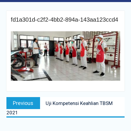
fd1a301d-c2f2-4bb2-894a-143aa123ccd4
Navigasi
Previous
Previous
Uji Kompetensi Keahlian TBSM
pos
post:
2021