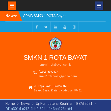
Skip
News:
SPMB SMKN 1 ROTA Bayat
to
Tahun Ajaran 2026/2027
content
Resmi Dibuka
Pengumuman Kelulusan
Facebook
Twitter
LinkedIn
Youtube
Instagram
Tahun Ajaran 2025-2026
Realisasi Dana BOSP
Reguler Tahap 1 Tahun
2026
SMKN 1 ROTA BAYAT
smkn1-rotabayat.sch.id
(0272) 8990427
smkn1rotabayat@yahoo.com
Jl. Raya Bayat - Cawas KM.1
Beluk, Bayat, Klaten. Kodepos: 57462
Home
News
Uji Kompetensi Keahlian TBSM 2021
fd1a301d-c2f2-4bb2-894a-143aa123ccd4