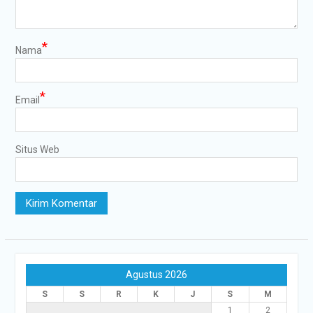
*
Nama
*
Email
Situs Web
Agustus 2026
S
S
R
K
J
S
M
1
2