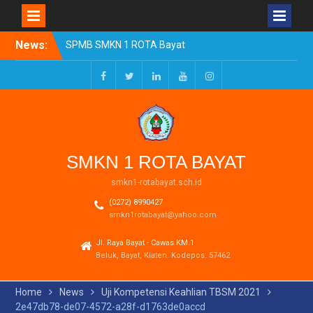
Skip
News:
SPMB SMKN 1 ROTA Bayat
to
Tahun Ajaran 2026/2027
content
Resmi Dibuka
Pengumuman Kelulusan
Facebook
Twitter
LinkedIn
Youtube
Instagram
Tahun Ajaran 2025-2026
Realisasi Dana BOSP
Reguler Tahap 1 Tahun
2026
SMKN 1 ROTA BAYAT
smkn1-rotabayat.sch.id
(0272) 8990427
smkn1rotabayat@yahoo.com
Jl. Raya Bayat - Cawas KM.1
Beluk, Bayat, Klaten. Kodepos: 57462
Home
News
Uji Kompetensi Keahlian TBSM 2021
2e47db78-de07-4572-a28f-d1763de0accd