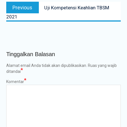
Navigasi
Previous
Previous
Uji Kompetensi Keahlian TBSM
pos
post:
2021
Tinggalkan Balasan
Alamat email Anda tidak akan dipublikasikan.
Ruas yang wajib
*
ditandai
*
Komentar