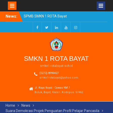
Skip
News:
SPMB SMKN 1 ROTA Bayat
to
Tahun Ajaran 2026/2027
content
Resmi Dibuka
Pengumuman Kelulusan
Facebook
Twitter
LinkedIn
Youtube
Instagram
Tahun Ajaran 2025-2026
Realisasi Dana BOSP
Reguler Tahap 1 Tahun
2026
SMKN 1 ROTA BAYAT
smkn1-rotabayat.sch.id
(0272) 8990427
smkn1rotabayat@yahoo.com
Jl. Raya Bayat - Cawas KM.1
Beluk, Bayat, Klaten. Kodepos: 57462
Home
News
Suara Demokrasi Projek Penguatan Profil Pelajar Pancasila