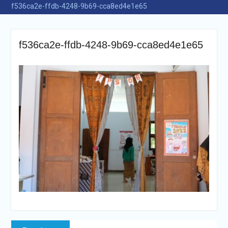
f536ca2e-ffdb-4248-9b69-cca8ed4e1e65
f536ca2e-ffdb-4248-9b69-cca8ed4e1e65
Navigasi
Previous