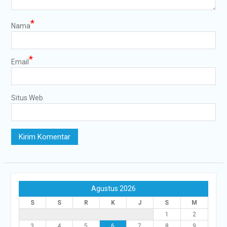
*
Nama
*
Email
Situs Web
Agustus 2026
S
S
R
K
J
S
M
1
2
3
4
5
6
7
8
9