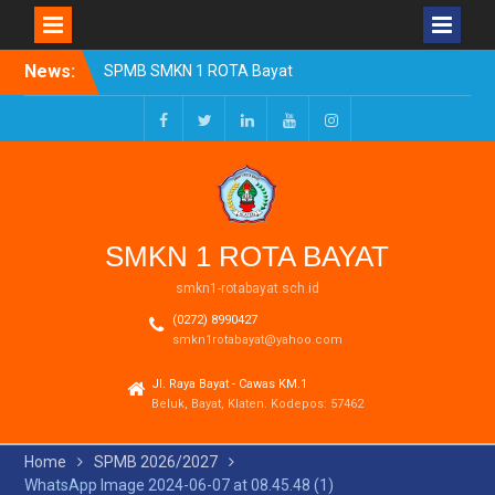
Skip
News:
SPMB SMKN 1 ROTA Bayat
to
Tahun Ajaran 2026/2027
content
Resmi Dibuka
Pengumuman Kelulusan
Facebook
Twitter
LinkedIn
Youtube
Instagram
Tahun Ajaran 2025-2026
Realisasi Dana BOSP
Reguler Tahap 1 Tahun
2026
SMKN 1 ROTA BAYAT
smkn1-rotabayat.sch.id
(0272) 8990427
smkn1rotabayat@yahoo.com
Jl. Raya Bayat - Cawas KM.1
Beluk, Bayat, Klaten. Kodepos: 57462
Home
SPMB 2026/2027
WhatsApp Image 2024-06-07 at 08.45.48 (1)