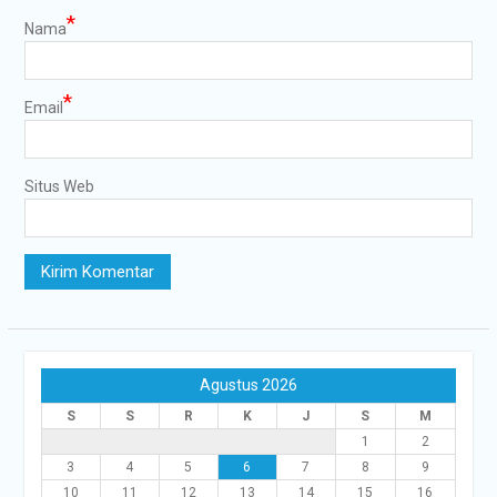
*
Nama
*
Email
Situs Web
Agustus 2026
S
S
R
K
J
S
M
1
2
3
4
5
6
7
8
9
10
11
12
13
14
15
16