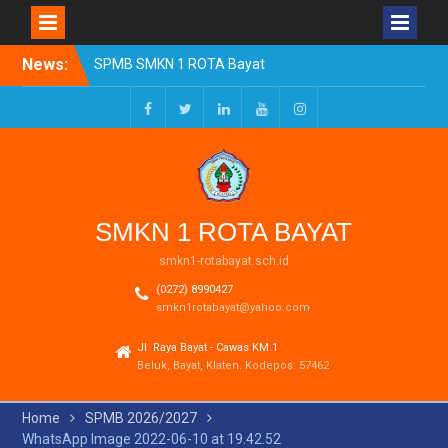
Skip
News:
SPMB SMKN 1 ROTA Bayat
to
Tahun Ajaran 2026/2027
content
Resmi Dibuka
Pengumuman Kelulusan
Facebook
Twitter
LinkedIn
Youtube
Instagram
Tahun Ajaran 2025-2026
Realisasi Dana BOSP
Reguler Tahap 1 Tahun
2026
SMKN 1 ROTA BAYAT
smkn1-rotabayat.sch.id
(0272) 8990427
smkn1rotabayat@yahoo.com
Jl. Raya Bayat - Cawas KM.1
Beluk, Bayat, Klaten. Kodepos: 57462
Home
SPMB 2026/2027
WhatsApp Image 2022-06-10 at 19.42.52