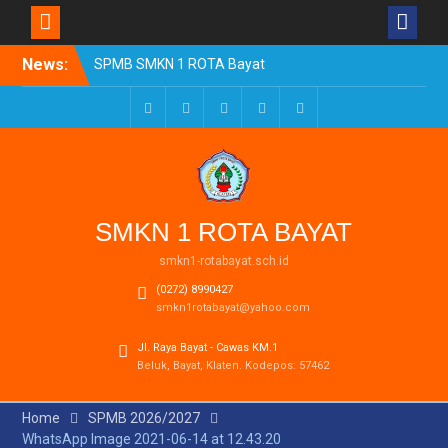
Skip
News:
SPMB SMKN 1 ROTA Bayat
to
Tahun Ajaran 2026/2027
content
Resmi Dibuka
Pengumuman Kelulusan
Facebook
Twitter
LinkedIn
Youtube
Instagram
Tahun Ajaran 2025-2026
Realisasi Dana BOSP
Reguler Tahap 1 Tahun
2026
SMKN 1 ROTA BAYAT
smkn1-rotabayat.sch.id
(0272) 8990427
smkn1rotabayat@yahoo.com
Jl. Raya Bayat - Cawas KM.1
Beluk, Bayat, Klaten. Kodepos: 57462
Home
SPMB 2026/2027
WhatsApp Image 2021-06-14 at 12.43.20