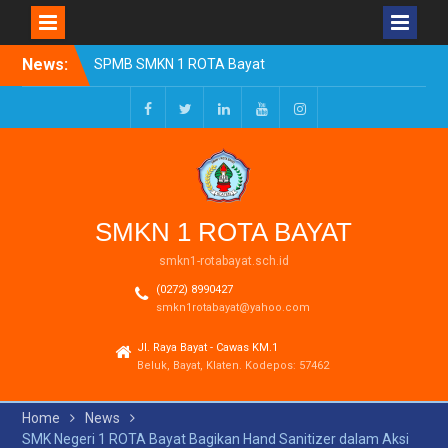
Skip
News:
SPMB SMKN 1 ROTA Bayat
to
Tahun Ajaran 2026/2027
content
Resmi Dibuka
Pengumuman Kelulusan
Facebook
Twitter
LinkedIn
Youtube
Instagram
Tahun Ajaran 2025-2026
Realisasi Dana BOSP
Reguler Tahap 1 Tahun
2026
SMKN 1 ROTA BAYAT
smkn1-rotabayat.sch.id
(0272) 8990427
smkn1rotabayat@yahoo.com
Jl. Raya Bayat - Cawas KM.1
Beluk, Bayat, Klaten. Kodepos: 57462
Home
News
SMK Negeri 1 ROTA Bayat Bagikan Hand Sanitizer dalam Aksi