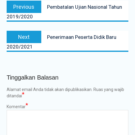
Previous
Previous
Pembatalan Ujian Nasional Tahun
pos
post:
2019/2020
Next
Next
Penerimaan Peserta Didik Baru
post:
2020/2021
Tinggalkan Balasan
Alamat email Anda tidak akan dipublikasikan.
Ruas yang wajib
*
ditandai
*
Komentar