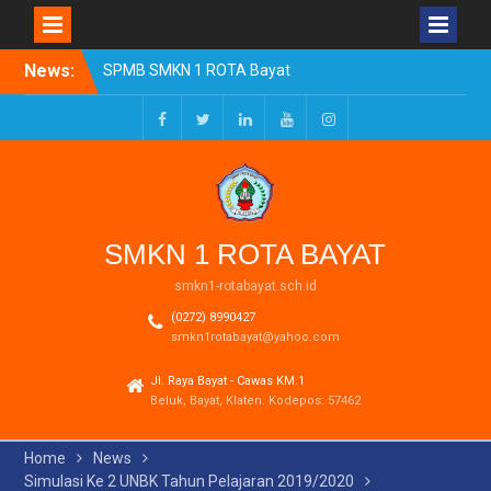
Skip
News:
SPMB SMKN 1 ROTA Bayat
to
Tahun Ajaran 2026/2027
content
Resmi Dibuka
Pengumuman Kelulusan
Facebook
Twitter
LinkedIn
Youtube
Instagram
Tahun Ajaran 2025-2026
Realisasi Dana BOSP
Reguler Tahap 1 Tahun
2026
SMKN 1 ROTA BAYAT
smkn1-rotabayat.sch.id
(0272) 8990427
smkn1rotabayat@yahoo.com
Jl. Raya Bayat - Cawas KM.1
Beluk, Bayat, Klaten. Kodepos: 57462
Home
News
Simulasi Ke 2 UNBK Tahun Pelajaran 2019/2020