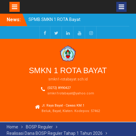
Skip
News:
SPMB SMKN 1 ROTA Bayat
to
Tahun Ajaran 2026/2027
content
Resmi Dibuka
Pengumuman Kelulusan
Facebook
Twitter
LinkedIn
Youtube
Instagram
Tahun Ajaran 2025-2026
Realisasi Dana BOSP
Reguler Tahap 1 Tahun
2026
SMKN 1 ROTA BAYAT
smkn1-rotabayat.sch.id
(0272) 8990427
smkn1rotabayat@yahoo.com
Jl. Raya Bayat - Cawas KM.1
Beluk, Bayat, Klaten. Kodepos: 57462
Home
BOSP Reguler
Realisasi Dana BOSP Reguler Tahap 1 Tahun 2026