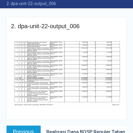
2. dpa-unit-22-output_006
2. dpa-unit-22-output_006
Navigasi
Previous
Previous
Realisasi Dana BOSP Reguler Tahap