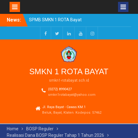
Skip
News:
SPMB SMKN 1 ROTA Bayat
to
Tahun Ajaran 2026/2027
content
Resmi Dibuka
Pengumuman Kelulusan
Facebook
Twitter
LinkedIn
Youtube
Instagram
Tahun Ajaran 2025-2026
Realisasi Dana BOSP
Reguler Tahap 1 Tahun
2026
SMKN 1 ROTA BAYAT
smkn1-rotabayat.sch.id
(0272) 8990427
smkn1rotabayat@yahoo.com
Jl. Raya Bayat - Cawas KM.1
Beluk, Bayat, Klaten. Kodepos: 57462
Home
BOSP Reguler
Realisasi Dana BOSP Reguler Tahap 1 Tahun 2026