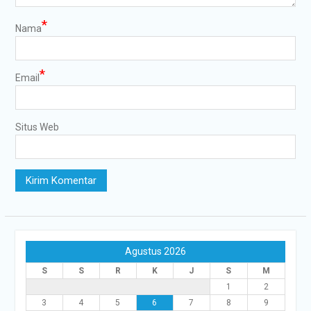
*
Nama
*
Email
Situs Web
Agustus 2026
S
S
R
K
J
S
M
1
2
3
4
5
6
7
8
9