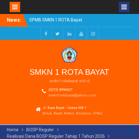
Skip
News:
SPMB SMKN 1 ROTA Bayat
to
Tahun Ajaran 2026/2027
content
Resmi Dibuka
Pengumuman Kelulusan
Facebook
Twitter
LinkedIn
Youtube
Instagram
Tahun Ajaran 2025-2026
Realisasi Dana BOSP
Reguler Tahap 1 Tahun
2026
SMKN 1 ROTA BAYAT
smkn1-rotabayat.sch.id
(0272) 8990427
smkn1rotabayat@yahoo.com
Jl. Raya Bayat - Cawas KM.1
Beluk, Bayat, Klaten. Kodepos: 57462
Home
BOSP Reguler
Realisasi Dana BOSP Reguler Tahap 1 Tahun 2026