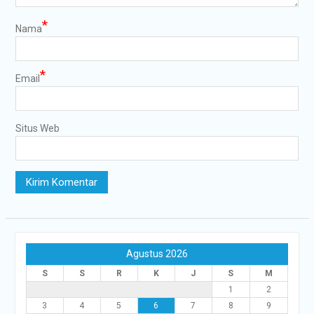
*
Nama
*
Email
Situs Web
Agustus 2026
S
S
R
K
J
S
M
1
2
3
4
5
6
7
8
9