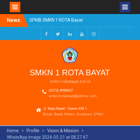
Skip
News:
SPMB SMKN 1 ROTA Bayat
to
Tahun Ajaran 2026/2027
content
Resmi Dibuka
Pengumuman Kelulusan
Facebook
Twitter
LinkedIn
Youtube
Instagram
Tahun Ajaran 2025-2026
Realisasi Dana BOSP
Reguler Tahap 1 Tahun
2026
SMKN 1 ROTA BAYAT
smkn1-rotabayat.sch.id
(0272) 8990427
smkn1rotabayat@yahoo.com
Jl. Raya Bayat - Cawas KM.1
Beluk, Bayat, Klaten. Kodepos: 57462
Home
Profile
Vision & Mission
WhatsApp Image 2024-05-21 at 08.27.47