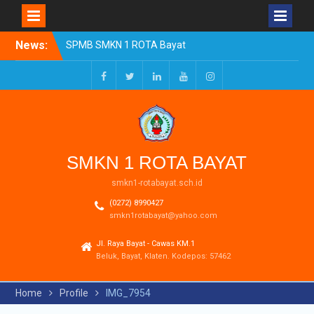
Skip
News:
SPMB SMKN 1 ROTA Bayat
to
Tahun Ajaran 2026/2027
content
Resmi Dibuka
Pengumuman Kelulusan
Facebook
Twitter
LinkedIn
Youtube
Instagram
Tahun Ajaran 2025-2026
Realisasi Dana BOSP
Reguler Tahap 1 Tahun
2026
SMKN 1 ROTA BAYAT
smkn1-rotabayat.sch.id
(0272) 8990427
smkn1rotabayat@yahoo.com
Jl. Raya Bayat - Cawas KM.1
Beluk, Bayat, Klaten. Kodepos: 57462
Home
Profile
IMG_7954