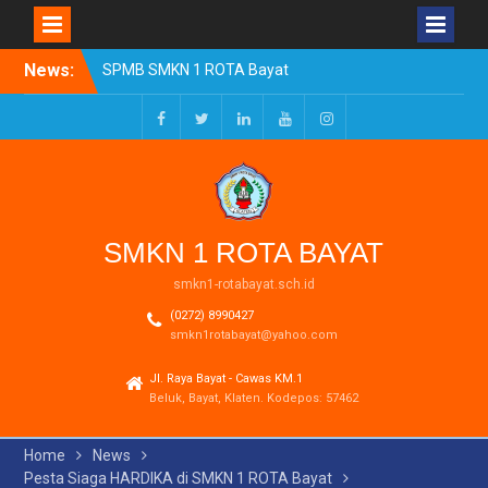
Skip
News:
SPMB SMKN 1 ROTA Bayat
to
Tahun Ajaran 2026/2027
content
Resmi Dibuka
Pengumuman Kelulusan
Facebook
Twitter
LinkedIn
Youtube
Instagram
Tahun Ajaran 2025-2026
Realisasi Dana BOSP
Reguler Tahap 1 Tahun
2026
SMKN 1 ROTA BAYAT
smkn1-rotabayat.sch.id
(0272) 8990427
smkn1rotabayat@yahoo.com
Jl. Raya Bayat - Cawas KM.1
Beluk, Bayat, Klaten. Kodepos: 57462
Home
News
Pesta Siaga HARDIKA di SMKN 1 ROTA Bayat