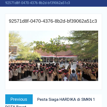
92571d8f-0470-4376-8b2d-bf39062a51c3
92571d8f-0470-4376-8b2d-bf39062a51c3
Navigasi
Previous
Previous
Pesta Siaga HARDIKA di SMKN 1
pos
post:
ROTA Bayat