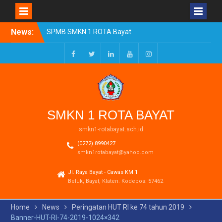
Skip
News:
SPMB SMKN 1 ROTA Bayat
to
Tahun Ajaran 2026/2027
content
Resmi Dibuka
Pengumuman Kelulusan
Facebook
Twitter
LinkedIn
Youtube
Instagram
Tahun Ajaran 2025-2026
Realisasi Dana BOSP
Reguler Tahap 1 Tahun
2026
SMKN 1 ROTA BAYAT
smkn1-rotabayat.sch.id
(0272) 8990427
smkn1rotabayat@yahoo.com
Jl. Raya Bayat - Cawas KM.1
Beluk, Bayat, Klaten. Kodepos: 57462
Home
News
Peringatan HUT RI ke 74 tahun 2019
Banner-HUT-RI-74-2019-1024×342