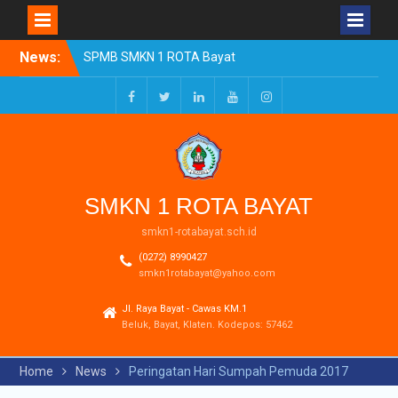
Skip
News:
SPMB SMKN 1 ROTA Bayat
to
Tahun Ajaran 2026/2027
content
Resmi Dibuka
Pengumuman Kelulusan
Facebook
Twitter
LinkedIn
Youtube
Instagram
Tahun Ajaran 2025-2026
Realisasi Dana BOSP
Reguler Tahap 1 Tahun
2026
SMKN 1 ROTA BAYAT
smkn1-rotabayat.sch.id
(0272) 8990427
smkn1rotabayat@yahoo.com
Jl. Raya Bayat - Cawas KM.1
Beluk, Bayat, Klaten. Kodepos: 57462
Home
News
Peringatan Hari Sumpah Pemuda 2017