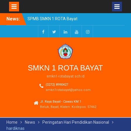
Skip
News:
SPMB SMKN 1 ROTA Bayat
to
Tahun Ajaran 2026/2027
content
Resmi Dibuka
Pengumuman Kelulusan
Facebook
Twitter
LinkedIn
Youtube
Instagram
Tahun Ajaran 2025-2026
Realisasi Dana BOSP
Reguler Tahap 1 Tahun
2026
SMKN 1 ROTA BAYAT
smkn1-rotabayat.sch.id
(0272) 8990427
smkn1rotabayat@yahoo.com
Jl. Raya Bayat - Cawas KM.1
Beluk, Bayat, Klaten. Kodepos: 57462
Home
News
Peringatan Hari Pendidikan Nasional
hardiknas