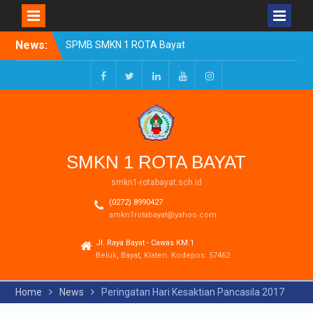
Skip
News:
SPMB SMKN 1 ROTA Bayat
to
Tahun Ajaran 2026/2027
content
Resmi Dibuka
Pengumuman Kelulusan
Facebook
Twitter
LinkedIn
Youtube
Instagram
Tahun Ajaran 2025-2026
Realisasi Dana BOSP
Reguler Tahap 1 Tahun
2026
SMKN 1 ROTA BAYAT
smkn1-rotabayat.sch.id
(0272) 8990427
smkn1rotabayat@yahoo.com
Jl. Raya Bayat - Cawas KM.1
Beluk, Bayat, Klaten. Kodepos: 57462
Home
News
Peringatan Hari Kesaktian Pancasila 2017