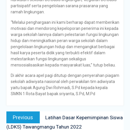
partisipatif serta pengelolaan sarana prasarana yang
ramah lingkungan.
“Melalui penghargaan ini kami berharap dapat memberikan
motivasi dan mendorong kepeloporan penerima ini kepada
warga sekolah lainnya dalam pelestarian fungsi lingkungan
hidup dan meningkatkan peran warga sekolah dalam
pengelolaan lingkungan hidup dan mengangkat berbagai
hasil karya peserta didik yang terbukti efektif dalam
melestarikan fungsi lingkungan sekaligus
mensosialisasikan kepada masyarakat luas,” tutup beliau.
Di akhir acara apel pagi ditutup dengan penyerahan piagam
sekolah adiwiyata nasional oleh perwakilan tim adiwiyata
yaitu bapak Agung Dwi Rohmadi, S.Pd kepada kepala
SMKN 1 Rota Bayat bapak sriyanta, S.Pd, M.Pd
Navigasi
Previous
Previous
Latihan Dasar Kepemimpinan Siswa
pos
post:
(LDKS) Tawangmangu Tahun 2022