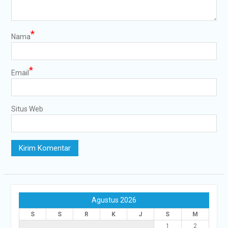
*
Nama
*
Email
Situs Web
Agustus 2026
S
S
R
K
J
S
M
1
2