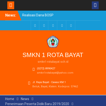
Skip
News:
Realisasi Dana BOSP
to
Reguler Tahap 1 Tahun
content
2026
SPMB SMKN 1 ROTA Bayat
Facebook
Twitter
LinkedIn
Youtube
Instagram
Tahun Ajaran 2026/2027
Resmi Dibuka
Pengumuman Kelulusan
Tahun Ajaran 2025-2026
SMKN 1 ROTA BAYAT
smkn1-rotabayat.sch.id
(0272) 8990427
smkn1rotabayat@yahoo.com
Jl. Raya Bayat - Cawas KM.1
Beluk, Bayat, Klaten. Kodepos: 57462
Home
News
Penerimaan Peserta Didik Baru 2019/2020