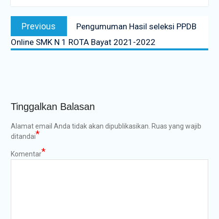
Navigasi
Previous
Previous
Pengumuman Hasil seleksi PPDB
pos
post:
Online SMK N 1 ROTA Bayat 2021-2022
Tinggalkan Balasan
Alamat email Anda tidak akan dipublikasikan.
Ruas yang wajib
*
ditandai
*
Komentar