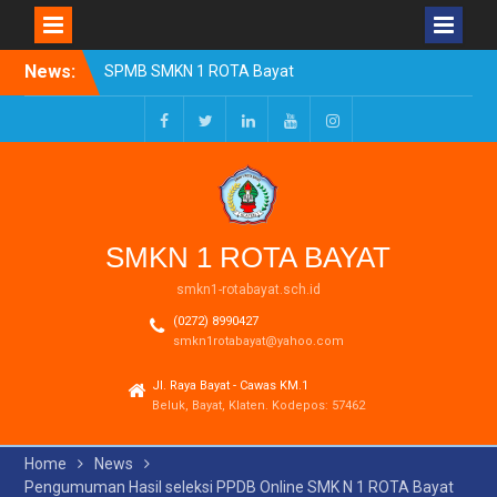
Skip
News:
SPMB SMKN 1 ROTA Bayat
to
Tahun Ajaran 2026/2027
content
Resmi Dibuka
Pengumuman Kelulusan
Facebook
Twitter
LinkedIn
Youtube
Instagram
Tahun Ajaran 2025-2026
Realisasi Dana BOSP
Reguler Tahap 1 Tahun
2026
SMKN 1 ROTA BAYAT
smkn1-rotabayat.sch.id
(0272) 8990427
smkn1rotabayat@yahoo.com
Jl. Raya Bayat - Cawas KM.1
Beluk, Bayat, Klaten. Kodepos: 57462
Home
News
Pengumuman Hasil seleksi PPDB Online SMK N 1 ROTA Bayat