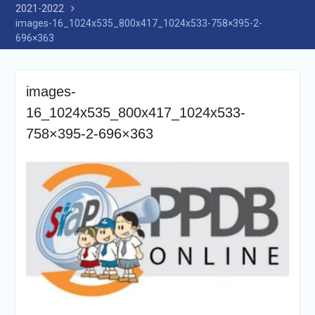
2021-2022
images-16_1024x535_800x417_1024x533-758×395-2-
696×363
images-
16_1024x535_800x417_1024x533-
758×395-2-696×363