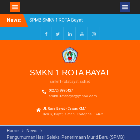
Skip
News:
SPMB SMKN 1 ROTA Bayat
to
Tahun Ajaran 2026/2027
content
Resmi Dibuka
Pengumuman Kelulusan
Facebook
Twitter
LinkedIn
Youtube
Instagram
Tahun Ajaran 2025-2026
Realisasi Dana BOSP
Reguler Tahap 1 Tahun
2026
SMKN 1 ROTA BAYAT
smkn1-rotabayat.sch.id
(0272) 8990427
smkn1rotabayat@yahoo.com
Jl. Raya Bayat - Cawas KM.1
Beluk, Bayat, Klaten. Kodepos: 57462
Home
News
Pengumuman Hasil Seleksi Penerimaan Murid Baru (SPMB)