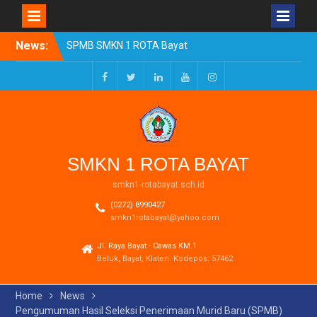
Skip
News:
SPMB SMKN 1 ROTA Bayat
to
Tahun Ajaran 2026/2027
content
Resmi Dibuka
Pengumuman Kelulusan
Facebook
Twitter
LinkedIn
Youtube
Instagram
Tahun Ajaran 2025-2026
Realisasi Dana BOSP
Reguler Tahap 1 Tahun
2026
SMKN 1 ROTA BAYAT
smkn1-rotabayat.sch.id
(0272) 8990427
smkn1rotabayat@yahoo.com
Jl. Raya Bayat - Cawas KM.1
Beluk, Bayat, Klaten. Kodepos: 57462
Home
News
Pengumuman Hasil Seleksi Penerimaan Murid Baru (SPMB)