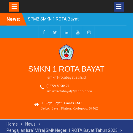
Skip
News:
SPMB SMKN 1 ROTA Bayat
to
Tahun Ajaran 2026/2027
content
Resmi Dibuka
Pengumuman Kelulusan
Facebook
Twitter
LinkedIn
Youtube
Instagram
Tahun Ajaran 2025-2026
Realisasi Dana BOSP
Reguler Tahap 1 Tahun
2026
SMKN 1 ROTA BAYAT
smkn1-rotabayat.sch.id
(0272) 8990427
smkn1rotabayat@yahoo.com
Jl. Raya Bayat - Cawas KM.1
Beluk, Bayat, Klaten. Kodepos: 57462
Home
News
Pengajian Isra’ Mi’raj SMK Negeri 1 ROTA Bayat Tahun 2023