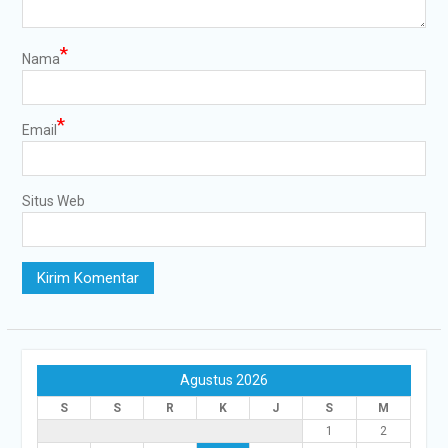
*
Nama
*
Email
Situs Web
Agustus 2026
S
S
R
K
J
S
M
1
2