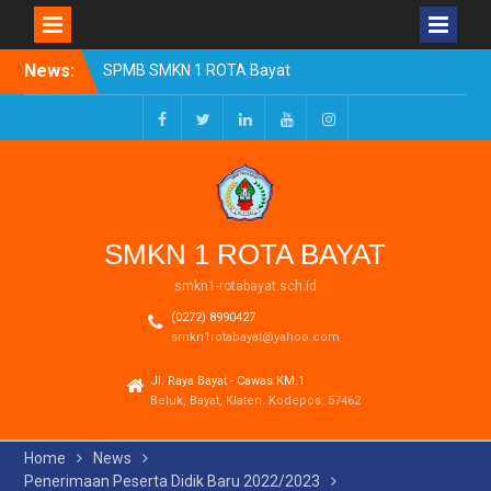
Skip
News:
SPMB SMKN 1 ROTA Bayat
to
Tahun Ajaran 2026/2027
content
Resmi Dibuka
Pengumuman Kelulusan
Facebook
Twitter
LinkedIn
Youtube
Instagram
Tahun Ajaran 2025-2026
Realisasi Dana BOSP
Reguler Tahap 1 Tahun
2026
SMKN 1 ROTA BAYAT
smkn1-rotabayat.sch.id
(0272) 8990427
smkn1rotabayat@yahoo.com
Jl. Raya Bayat - Cawas KM.1
Beluk, Bayat, Klaten. Kodepos: 57462
Home
News
Penerimaan Peserta Didik Baru 2022/2023