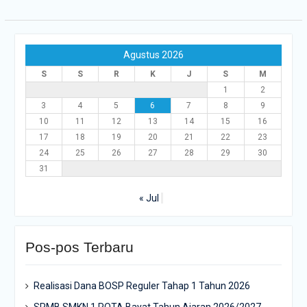
Agustus 2026
S
S
R
K
J
S
M
1
2
3
4
5
6
7
8
9
10
11
12
13
14
15
16
17
18
19
20
21
22
23
24
25
26
27
28
29
30
31
« Jul
Pos-pos Terbaru
Realisasi Dana BOSP Reguler Tahap 1 Tahun 2026
SPMB SMKN 1 ROTA Bayat Tahun Ajaran 2026/2027