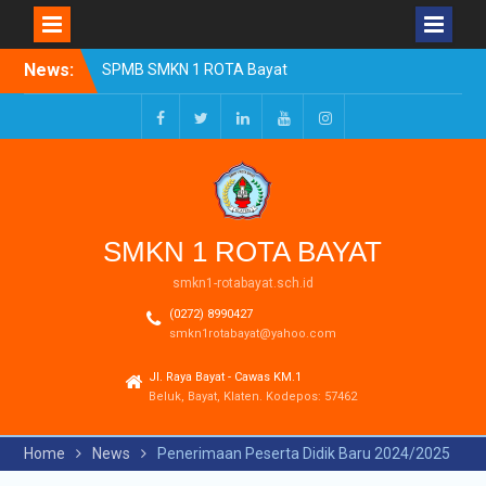
SPMB SMKN 1 ROTA Bayat
Skip
Tahun Ajaran 2026/2027
News:
to
Resmi Dibuka
content
Pengumuman Kelulusan
Tahun Ajaran 2025-2026
Facebook
Twitter
LinkedIn
Youtube
Instagram
Realisasi Dana BOSP
Reguler Tahap 1 Tahun
2026
SMKN 1 ROTA BAYAT
smkn1-rotabayat.sch.id
(0272) 8990427
smkn1rotabayat@yahoo.com
Jl. Raya Bayat - Cawas KM.1
Beluk, Bayat, Klaten. Kodepos: 57462
Home
News
Penerimaan Peserta Didik Baru 2024/2025